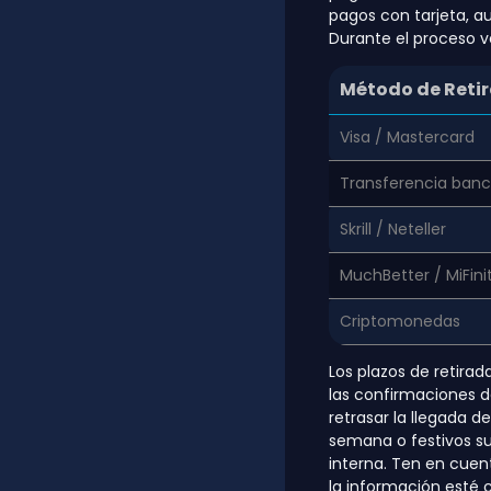
pagos con tarjeta, a
Durante el proceso v
Método de Reti
Visa / Mastercard
Transferencia banc
Skrill / Neteller
MuchBetter / MiFini
Criptomonedas
Los plazos de retira
las confirmaciones d
retrasar la llegada d
semana o festivos su
interna. Ten en cue
la información esté c