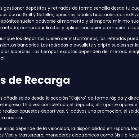
s gestionar depósitos y retiradas de forma sencilla desde tu cu
os como Skrill y Neteller, opciones locales habituales como Bi
epósitos suelen activarse al momento y el importe mínimo suele 
r método, comprobar límites y aplicar cualquier promoción dispo
unque los depósitos suelen ser instantáneos, las retiradas pu
entos bancarios. Las retiradas a e‑wallets y cripto suelen ser 
 días laborales. Los tiempos exactos dependen del método elegi
al.
s de Recarga
 añadir saldo desde la sección "Cajero" de forma rápida y direc
el ingreso. Una vez completado el depósito, el importe aparece e
o realizar apuestas deportivas. Si activas una promoción, el sald
tu cuenta.
elijas depende de la velocidad, la disponibilidad en España, los
as Visa y Mastercard, monederos electrónicos como Skrill o Nete