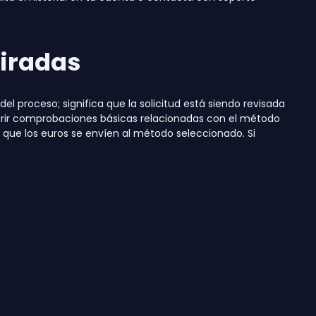
iradas
l proceso; significa que la solicitud está siendo revisada
 cubrir comprobaciones básicas relacionadas con el método
e que los euros se envíen al método seleccionado. Si