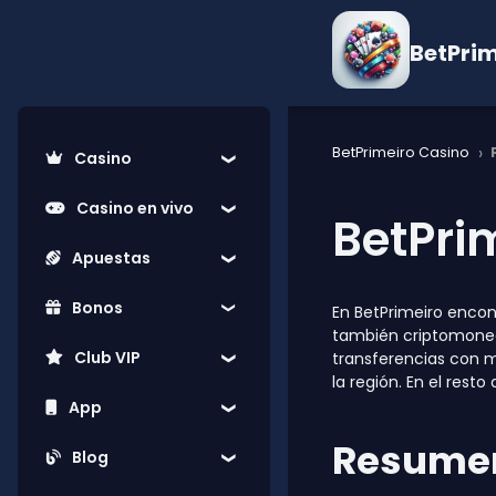
BetPrim
›
BetPrimeiro Casino
Casino
Casino en vivo
BetPri
Apuestas
Bonos
En BetPrimeiro encon
también criptomoned
Club VIP
transferencias con m
la región. En el res
App
Resumen
Blog