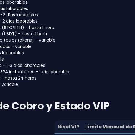
ías laborables
ías laborables
-2 días laborables
-2 días laborables
(BTC/ETH) - hasta 1 hora
(USDT) - hasta 1 hora
 (otros tokens) - variable
tados - variable
s laborables
le
 - 1-3 días laborables
EPA instantánea - 1 día laborable
 - hasta 24 horas
 variable
de Cobro y Estado VIP
Nivel VIP
Límite Mensual de 