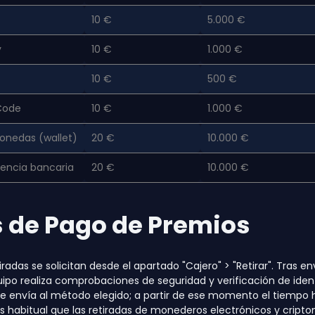
10 €
5.000 €
y
10 €
1.000 €
10 €
500 €
Code
10 €
1.000 €
onedas (wallet)
20 €
10.000 €
rencia bancaria
20 €
10.000 €
 de Pago de Premios
tiradas se solicitan desde el apartado "Cajero" > "Retirar". Tras 
ipo realiza comprobaciones de seguridad y verificación de ide
e se envía al método elegido; a partir de ese momento el tiempo
s habitual que las retiradas de monederos electrónicos y cript