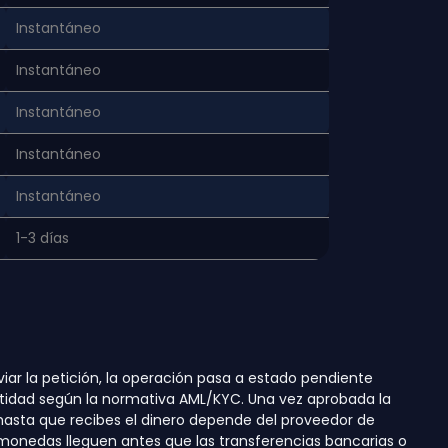
Instantáneo
Instantáneo
Instantáneo
Instantáneo
Instantáneo
1-3 días
enviar la petición, la operación pasa a estado pendiente
ntidad según la normativa AML/KYC. Una vez aprobada la
 hasta que recibes el dinero depende del proveedor de
omonedas lleguen antes que las transferencias bancarias o