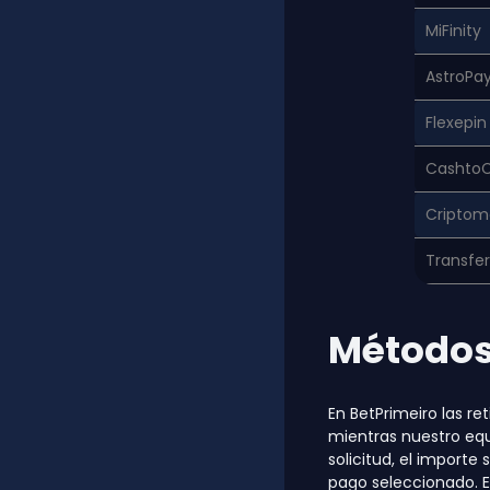
MiFinity
AstroPa
Flexepin
Cashto
Criptom
Transfe
Métodos
En BetPrimeiro las re
mientras nuestro equ
solicitud, el import
pago seleccionado. E