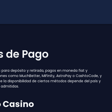
s de Pago
 para depósito y retirada, pagos en moneda fiat y
nes como MuchBetter, MiFinity, AstroPay o CashtoCode, y
 la disponibilidad de ciertos métodos depende del país y
 admitidas.
o Casino