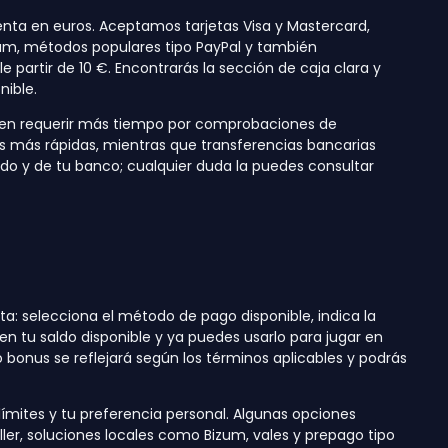
enta en euros. Aceptamos tarjetas Visa y Mastercard,
zum, métodos populares tipo PayPal y también
partir de 10 €. Encontrarás la sección de caja clara y
nible.
eden requerir más tiempo por comprobaciones de
las más rápidas, mientras que transferencias bancarias
do y de tu banco; cualquier duda la puedes consultar
ta: selecciona el método de pago disponible, indica la
n tu saldo disponible y ya puedes usarlo para jugar en
o bonus se reflejará según los términos aplicables y podrás
 límites y tu preferencia personal. Algunas opciones
ller, soluciones locales como Bizum, vales y prepago tipo