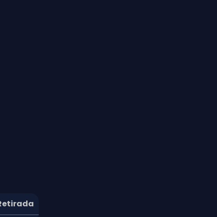
Retirada