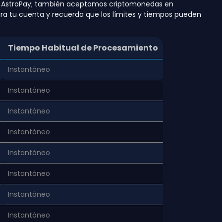
o AstroPay; también aceptamos criptomonedas en
ra tu cuenta y recuerda que los límites y tiempos pueden
Tiempo Habitual de Procesamiento
Instantáneo
Instantáneo
Instantáneo
Instantáneo
Instantáneo
Instantáneo
Instantáneo
Instantáneo