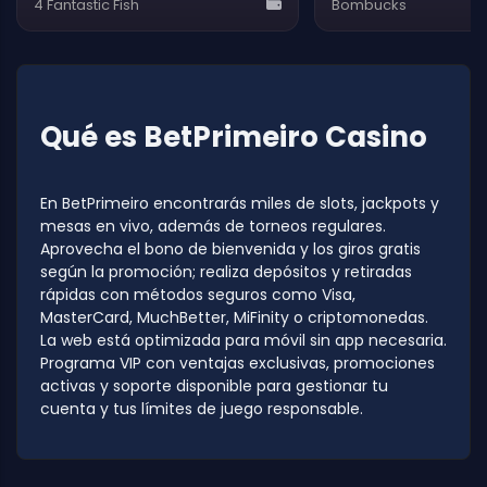
4 Fantastic Fish
Bombucks
Qué es BetPrimeiro Casino
En BetPrimeiro encontrarás miles de slots, jackpots y
mesas en vivo, además de torneos regulares.
Aprovecha el bono de bienvenida y los giros gratis
según la promoción; realiza depósitos y retiradas
rápidas con métodos seguros como Visa,
MasterCard, MuchBetter, MiFinity o criptomonedas.
La web está optimizada para móvil sin app necesaria.
Programa VIP con ventajas exclusivas, promociones
activas y soporte disponible para gestionar tu
cuenta y tus límites de juego responsable.