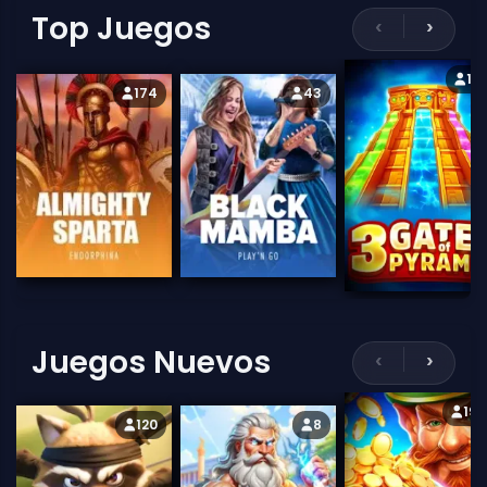
Top Juegos
‹
›
117
174
43
Juegos Nuevos
‹
›
190
120
8