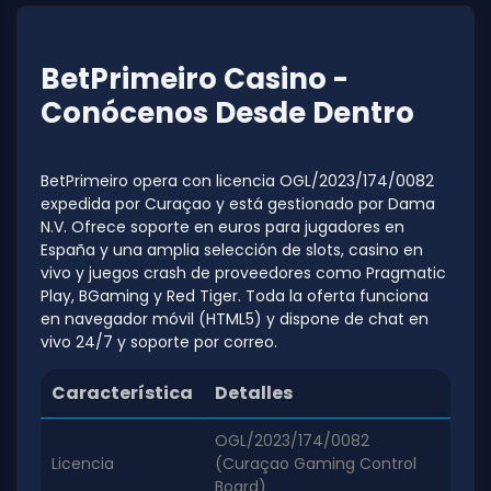
BetPrimeiro Casino -
Conócenos Desde Dentro
BetPrimeiro opera con licencia OGL/2023/174/0082
expedida por Curaçao y está gestionado por Dama
N.V. Ofrece soporte en euros para jugadores en
España y una amplia selección de slots, casino en
vivo y juegos crash de proveedores como Pragmatic
Play, BGaming y Red Tiger. Toda la oferta funciona
en navegador móvil (HTML5) y dispone de chat en
vivo 24/7 y soporte por correo.
Característica
Detalles
OGL/2023/174/0082
Licencia
(Curaçao Gaming Control
Board)