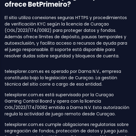
ofrece BetPrimeiro?
El sitio utiliza conexiones seguras HTTPS y procedimientos
de verificación KYC según la licencia de Curaçao
(OGL/2023/174/0082) para proteger datos y fondos.
Además ofrece límites de depósito, pausas temporales y
autoexclusión, y facilita acceso a recursos de ayuda para
el juego responsable. El soporte está disponible para
resolver dudas sobre seguridad y bloqueos de cuenta.
telexplorer.com.es es operado por Dama N.V., empresa
constituida bajo la legislación de Curaçao. La gestión
técnica del sitio corre a cargo de esa entidad.
telexplorer.com.es está supervisado por la Curaçao
Gaming Control Board y opera con la licencia
OGL/2023/174/0082 emitida a Dama N.V. Esta autorización
regula la actividad de juego remoto desde Curaçao.
telexplorer.com.es cumple obligaciones regulatorias sobre
segregación de fondos, protección de datos y juego justo.