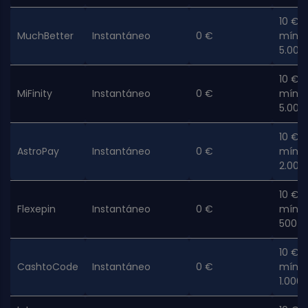
10 €
MuchBetter
Instantáneo
0 €
mín. 
5.000
10 €
MiFinity
Instantáneo
0 €
mín. 
5.000
10 €
AstroPay
Instantáneo
0 €
mín. 
2.000
10 €
Flexepin
Instantáneo
0 €
mín. 
500 €
10 €
CashtoCode
Instantáneo
0 €
mín. 
1.000