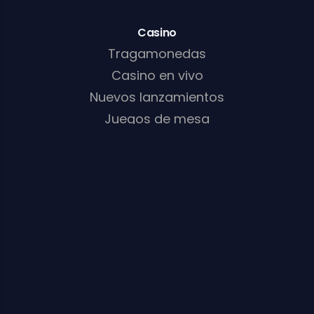
Casino
Tragamonedas
Casino en vivo
Nuevos lanzamientos
Juegos de mesa
Soporte
Centro de ayuda
Contact Us
Autoexclusión
Registro
Sobre nosotros
Club VIP