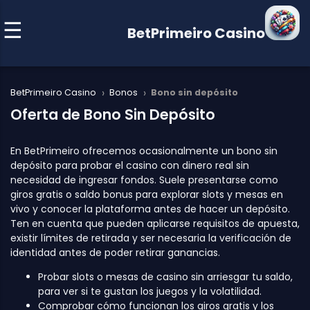
BetPrimeiro Casino
›
›
BetPrimeiro Casino
Bonos
Bono sin depósito
Oferta de Bono Sin Depósito
En BetPrimeiro ofrecemos ocasionalmente un bono sin
depósito para probar el casino con dinero real sin
necesidad de ingresar fondos. Suele presentarse como
giros gratis o saldo bonus para explorar slots y mesas en
vivo y conocer la plataforma antes de hacer un depósito.
Ten en cuenta que pueden aplicarse requisitos de apuesta,
existir límites de retirada y ser necesaria la verificación de
identidad antes de poder retirar ganancias.
Probar slots o mesas de casino sin arriesgar tu saldo,
para ver si te gustan los juegos y la volatilidad.
Comprobar cómo funcionan los giros gratis y los