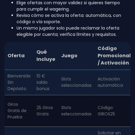
Elige ofertas con mayor validez si quieres tiempo
para cumplir el wagering.
Revisa cómo se activa la oferta: automática, con
código o vía soporte.
Un mismo jugador solo puede reclamar la oferta
elegible por cuenta; verifica límites y requisitos.
Código
Qué
Oferta
Juego
Promocional
Incluye
/ Activación
Bienvenida
10 €
Slots
Activación
Sin
saldo
seleccionadas
automática
Depósito
bonus
Giros
25 Giros
Slots
Código:
Gratis de
Gratis
seleccionadas
GIROS25
Prueba
Solicitar en