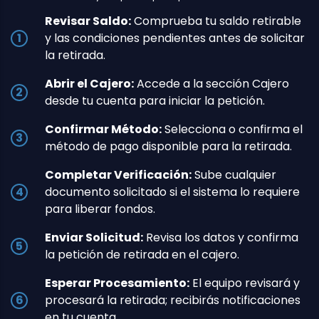
Revisar Saldo:
Comprueba tu saldo retirable
y las condiciones pendientes antes de solicitar
la retirada.
Abrir el Cajero:
Accede a la sección Cajero
desde tu cuenta para iniciar la petición.
Confirmar Método:
Selecciona o confirma el
método de pago disponible para la retirada.
Completar Verificación:
Sube cualquier
documento solicitado si el sistema lo requiere
para liberar fondos.
Enviar Solicitud:
Revisa los datos y confirma
la petición de retirada en el cajero.
Esperar Procesamiento:
El equipo revisará y
procesará la retirada; recibirás notificaciones
en tu cuenta.