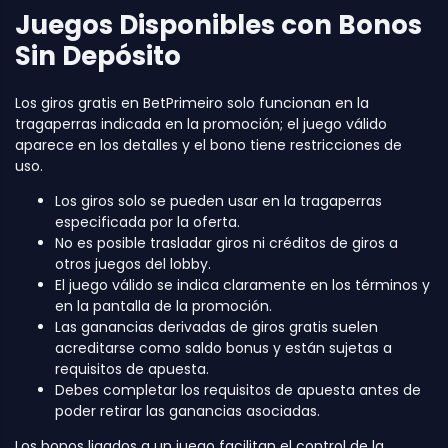
Juegos Disponibles con Bonos
Sin Depósito
Los giros gratis en BetPrimeiro solo funcionan en la
tragaperras indicada en la promoción; el juego válido
aparece en los detalles y el bono tiene restricciones de
uso.
Los giros solo se pueden usar en la tragaperras
especificada por la oferta.
No es posible trasladar giros ni créditos de giros a
otros juegos del lobby.
El juego válido se indica claramente en los términos y
en la pantalla de la promoción.
Las ganancias derivadas de giros gratis suelen
acreditarse como saldo bonus y están sujetas a
requisitos de apuesta.
Debes completar los requisitos de apuesta antes de
poder retirar las ganancias asociadas.
Los bonos ligados a un juego facilitan el control de la