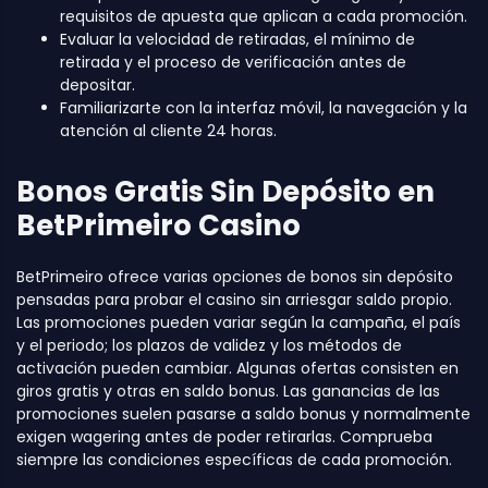
requisitos de apuesta que aplican a cada promoción.
Evaluar la velocidad de retiradas, el mínimo de
retirada y el proceso de verificación antes de
depositar.
Familiarizarte con la interfaz móvil, la navegación y la
atención al cliente 24 horas.
Bonos Gratis Sin Depósito en
BetPrimeiro Casino
BetPrimeiro ofrece varias opciones de bonos sin depósito
pensadas para probar el casino sin arriesgar saldo propio.
Las promociones pueden variar según la campaña, el país
y el periodo; los plazos de validez y los métodos de
activación pueden cambiar. Algunas ofertas consisten en
giros gratis y otras en saldo bonus. Las ganancias de las
promociones suelen pasarse a saldo bonus y normalmente
exigen wagering antes de poder retirarlas. Comprueba
siempre las condiciones específicas de cada promoción.